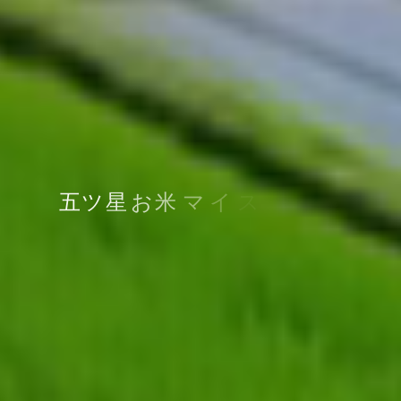
五
ツ
星
お
米
マ
イ
ス
タ
ー
認
定
店
お
米
の
販
売
か
ら
炊
飯
ま