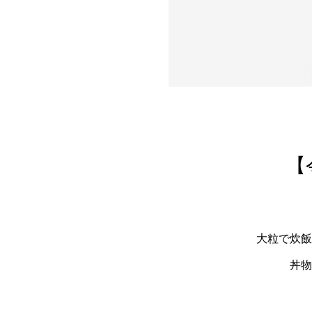
【
大粒で炊飯
丼物