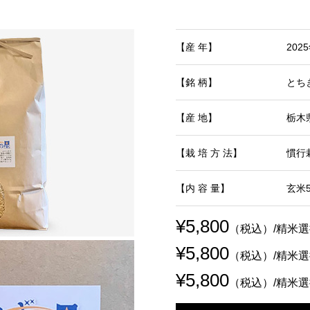
【産 年】
20
【銘 柄】
とち
【産 地】
栃木
【栽 培 方 法】
慣行
【内 容 量】
玄米5
¥5,800
（税込）/精米選
¥5,800
（税込）/精米選
¥5,800
（税込）/精米選