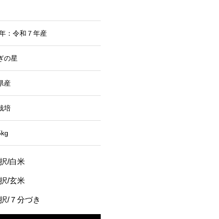
25年：令和７年産
ぎの星
県産
栽培
kg
択/白米
択/玄米
択/７分づき