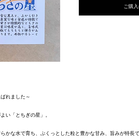
ご購入
選ばれました～
がよい「とちぎの星」。
清らかな水で育ち、ぷくっとした粒と豊かな甘み、旨みが特長