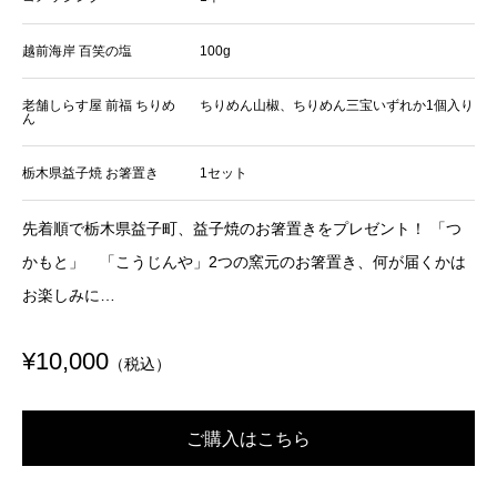
越前海岸 百笑の塩
100g
老舗しらす屋 前福 ちりめ
ちりめん山椒、ちりめん三宝いずれか1個入り
ん
栃木県益子焼 お箸置き
1セット
先着順で栃木県益子町、益子焼のお箸置きをプレゼント！ 「つ
かもと」 「こうじんや」2つの窯元のお箸置き、何が届くかは
お楽しみに…
¥10,000
（税込）
ご購入はこちら