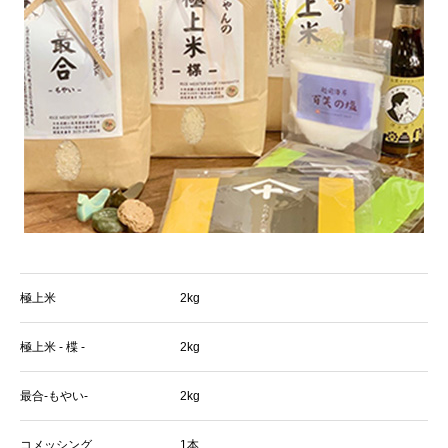
極上米
2kg
極上米 - 楪 -
2kg
最合-もやい-
2kg
コメッシング
1本