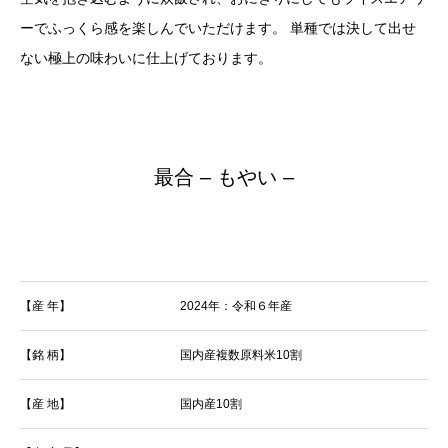
ーでふっくら感を楽しんでいただけます。 単種では決して出せ
ない極上の味わいに仕上げております。
最合 – もやい –
【産 年】
2024年：令和６年産
【銘 柄】
国内産複数原料米10割
【産 地】
国内産10割