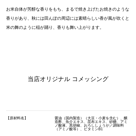
お米自体が芳醇な香りをもち、まるで焼き上げたお焼きのような
香りがあり、秋には田んぽの周辺には素晴らしい香が風が吹くと
米の舞のように稲が踊り、香りも舞い上がります。
当店オリジナル コメッシング
【原材料名】
醤油（国内製造）（大豆・小麦を含む）、醸
造酢、魚介エキス、昆布エキス、砂糖、アミ
ノ酸液、黒胡椒、おろししょうが／調味料
（アミノ酸等）、ビタミンB1