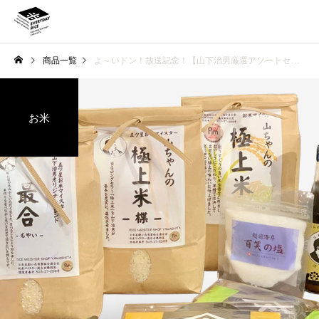
商品一覧
よ～いドン！放送記念！【山下治男厳選アソートセット】
お米