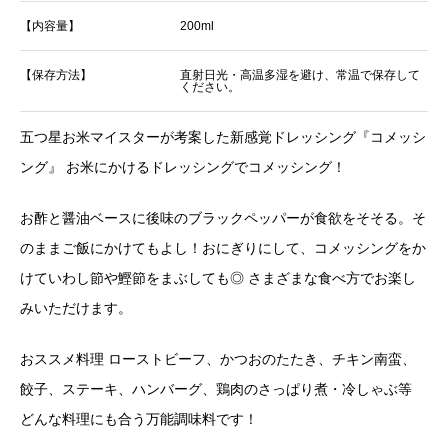
【内容量】
200ml
【保存方法】
直射日光・高温多湿を避け、常温で保存して
ください。
五つ星お米マイスターが考案した新感覚ドレッシング『コメッシ
ング』 お米にかけるドレッシングでコメッシング！
お酢と醤油ベースに後味のブラックペッパーが食欲をそそる。そ
のままご飯にかけてもよし！おにぎりにして、コメッシングをか
けていわし節や鰹節をまぶしても◎ さまざまな食べ方でお楽し
みいただけます。
おススメ料理 ローストビーフ、かつおのたたき、チキン南蛮、
餃子、ステーキ、ハンバーグ、鶏肉のさっぱり煮・冷しゃぶ等
どんな料理にも合う万能調味料です！