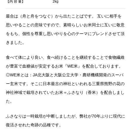
【内 容 量】
2kg
最合は（舟と舟をつなぐ）から出たことばです。 互いに相手を
思いやることの意味ですので、素晴らしいお米同士に互いに敬意
をもち、個性を尊重し思いやりを心のテーマにブレンドさせて頂
きました。
食べて体により良い、食べ続けることを継続することで食物繊維
が豊富で血糖値が安定するお米『WE米』を配合しております。
◎WE米とは：JA北大阪と大阪公立大学・農研機構開発のスーパ
ー玄米です。そこに日本最古の神社といわれる三重県熊野の花の
神社神域で栽培されていたお米＝ふさなり（香米）を配合しまし
た。
ふさなりは一時栽培が中断しましたが、弊社が70年ぶりに現代に
復活させれた奇跡の品種です。