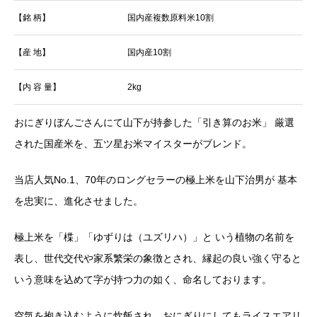
【銘 柄】
国内産複数原料米10割
【産 地】
国内産10割
【内 容 量】
2kg
おにぎりぼんごさんにて山下が持参した「引き算のお米」 厳選
された国産米を、五ツ星お米マイスターがブレンド。
当店人気No.1、70年のロングセラーの極上米を山下治男が 基本
を忠実に、進化させました。
極上米を「楪」「ゆずりは（ユズリハ）」と いう植物の名前を
表し、世代交代や家系繁栄の象徴とされ、縁起の良い強く守ると
いう意味を込めて字が持つ力の如く、命名しております。
空気を抱き込むように炊飯され、おにぎりにしてもライスエアリ