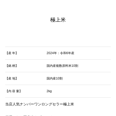
極上米
【産 年】
2024年：令和6年産
【銘 柄】
国内産複数原料米10割
【産 地】
国内産10割
【内 容 量】
2kg
当店人気ナンバーワンロングセラー極上米