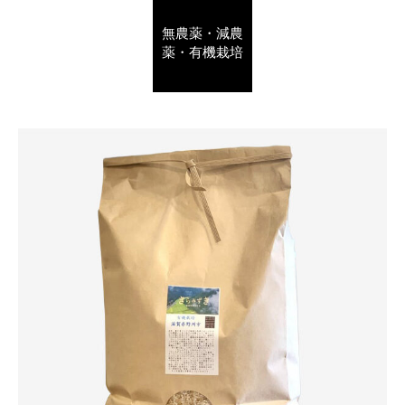
無農薬・減農
薬・有機栽培