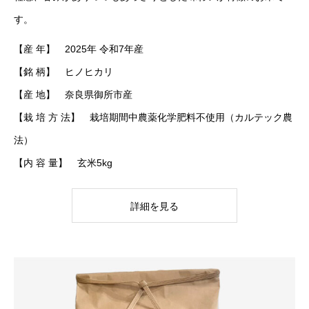
す。
【産 年】 2025年 令和7年産
【銘 柄】 ヒノヒカリ
【産 地】 奈良県御所市産
【栽 培 方 法】 栽培期間中農薬化学肥料不使用（カルテック農
法）
【内 容 量】 玄米5kg
詳細を見る