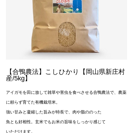
【合鴨農法】こしひかり【岡山県新庄村
産/5kg】
アイガモを田に放して雑草や害虫を食べさせる合鴨農法で、農薬
に頼らず育てた有機栽培米。
強い甘みと凝縮した旨みが特長で、肉や脂ののった
魚とも好相性。玄米でもお米の旨味をしっかり感じて
いただけます。