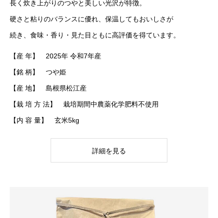
長く炊き上がりのつやと美しい光沢が特徴。
硬さと粘りのバランスに優れ、保温してもおいしさが
続き、食味・香り・見た目ともに高評価を得ています。
【産 年】 2025年 令和7年産
【銘 柄】 つや姫
【産 地】 島根県松江産
【栽 培 方 法】 栽培期間中農薬化学肥料不使用
【内 容 量】 玄米5kg
詳細を見る