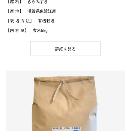
【銘 柄】 きらみずき
【産 地】 滋賀県東近江産
【栽 培 方 法】 有機栽培
【内 容 量】 玄米5kg
詳細を見る