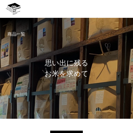
商品一覧
思
い
出
に
残
る
お
米
を
求
め
て