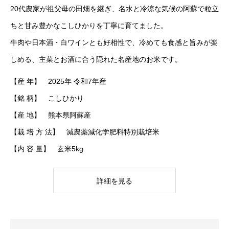
20代農家が祖父母の田畑を継ぎ、名水と冷涼な気候の阿蘇で粒立
ちと甘み豊かなこしひかりを丁寧に育てました。
牛肉や日本酒・白ワインとも好相性で、冷めても食感と旨みが楽
しめる、主菜とお酒に合う隠れた名産地のお米です。
【産 年】 2025年 令和7年産
【銘 柄】 こしひかり
【産 地】 熊本県阿蘇産
【栽 培 方 法】 減農薬減化学肥料特別栽培米
【内 容 量】 玄米5kg
詳細を見る