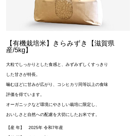
【有機栽培米】きらみずき【滋賀県
産/5kg】
大粒でしっかりとした食感と、みずみずしくすっきり
した甘さが特長。
噛むほどに甘みが広がり、コシヒカリ同等以上の食味
評価を得ています。
オーガニックなど環境にやさしい栽培に限定し、
おいしさと自然への配慮を大切にしたお米です。
【産 年】 2025年 令和7年産