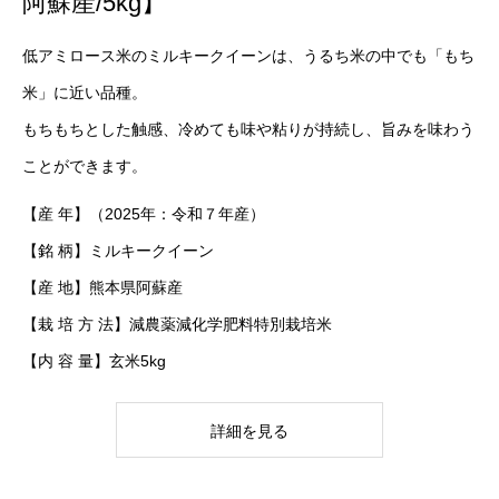
阿蘇産/5kg】
低アミロース米のミルキークイーンは、うるち米の中でも「もち
米」に近い品種。
もちもちとした触感、冷めても味や粘りが持続し、旨みを味わう
ことができます。
【産 年】（2025年：令和７年産）
【銘 柄】ミルキークイーン
【産 地】熊本県阿蘇産
【栽 培 方 法】減農薬減化学肥料特別栽培米
【内 容 量】玄米5kg
詳細を見る