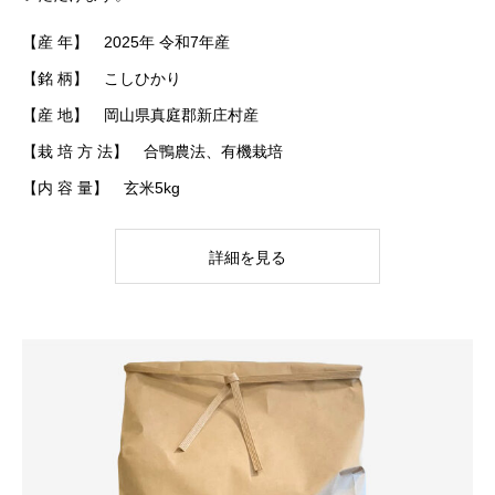
【産 年】 2025年 令和7年産
【銘 柄】 こしひかり
【産 地】 岡山県真庭郡新庄村産
【栽 培 方 法】 合鴨農法、有機栽培
【内 容 量】 玄米5kg
詳細を見る